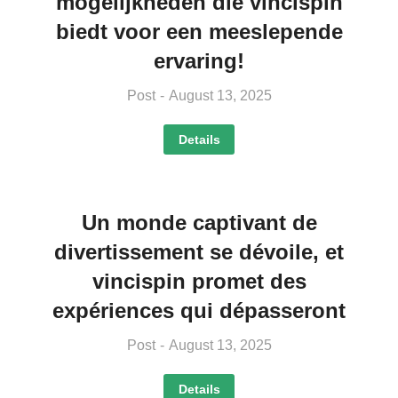
mogelijkheden die vincispin
biedt voor een meeslepende
ervaring!
Post
August 13, 2025
Details
Un monde captivant de
divertissement se dévoile, et
vincispin promet des
expériences qui dépasseront
Post
August 13, 2025
Details