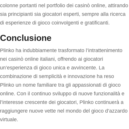
colonne portanti nel portfolio dei casinò online, attirando
sia principianti sia giocatori esperti, sempre alla ricerca
di esperienze di gioco coinvolgenti e gratificanti.
Conclusione
Plinko ha indubbiamente trasformato l’intrattenimento
nei casinò online italiani, offrendo ai giocatori
un’esperienza di gioco unica e avvincente. La
combinazione di semplicità e innovazione ha reso
Plinko un nome familiare tra gli appassionati di gioco
online. Con il continuo sviluppo di nuove funzionalità e
l’interesse crescente dei giocatori, Plinko continuerà a
raggiungere nuove vette nel mondo del gioco d’azzardo
virtuale.