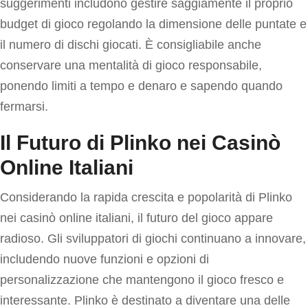
suggerimenti includono gestire saggiamente il proprio
budget di gioco regolando la dimensione delle puntate e
il numero di dischi giocati. È consigliabile anche
conservare una mentalità di gioco responsabile,
ponendo limiti a tempo e denaro e sapendo quando
fermarsi.
Il Futuro di Plinko nei Casinò
Online Italiani
Considerando la rapida crescita e popolarità di Plinko
nei casinò online italiani, il futuro del gioco appare
radioso. Gli sviluppatori di giochi continuano a innovare,
includendo nuove funzioni e opzioni di
personalizzazione che mantengono il gioco fresco e
interessante. Plinko è destinato a diventare una delle