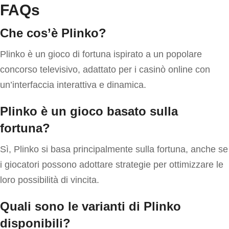
FAQs
Che cos’è Plinko?
Plinko è un gioco di fortuna ispirato a un popolare
concorso televisivo, adattato per i casinò online con
un’interfaccia interattiva e dinamica.
Plinko è un gioco basato sulla
fortuna?
Sì, Plinko si basa principalmente sulla fortuna, anche se
i giocatori possono adottare strategie per ottimizzare le
loro possibilità di vincita.
Quali sono le varianti di Plinko
disponibili?