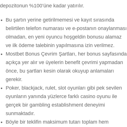
depozitonun %100’üne kadar yatırılır.
Bu şartın yerine getirilmemesi ve kayıt sırasında
belirtilen telefon numarası ve e-postanın onaylanması
olmadan, en yeni oyuncu hoşgeldin bonusu alamaz
ve ilk ödeme talebinin yapılmasına izin verilmez.
Mostbet Bonus Çevrim Şartları, her bonus sayfasında
açıkça yer alır ve üyelerin benefit çevrimi yapmadan
önce, bu şartları kesin olarak okuyup anlamaları
gerekir.
Poker, blackjack, rulet, slot oyunları gibi pek sevilen
oyunların yanında yüzlerce farklı casino oyunu ile
gerçek bir gambling establishment deneyimi
sunmaktadır.
Böyle bir teklifin maksimum tutarı toplam hem