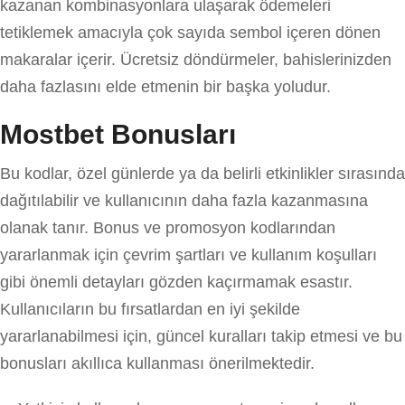
kazanan kombinasyonlara ulaşarak ödemeleri
tetiklemek amacıyla çok sayıda sembol içeren dönen
makaralar içerir. Ücretsiz döndürmeler, bahislerinizden
daha fazlasını elde etmenin bir başka yoludur.
Mostbet Bonusları
Bu kodlar, özel günlerde ya da belirli etkinlikler sırasında
dağıtılabilir ve kullanıcının daha fazla kazanmasına
olanak tanır. Bonus ve promosyon kodlarından
yararlanmak için çevrim şartları ve kullanım koşulları
gibi önemli detayları gözden kaçırmamak esastır.
Kullanıcıların bu fırsatlardan en iyi şekilde
yararlanabilmesi için, güncel kuralları takip etmesi ve bu
bonusları akıllıca kullanması önerilmektedir.