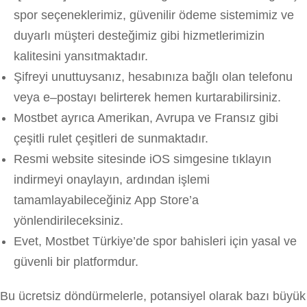
spor seçeneklerimiz, güvenilir ödeme sistemimiz ve
duyarlı müşteri desteğimiz gibi hizmetlerimizin
kalitesini yansıtmaktadır.
Şifreyi unuttuysanız, hesabınıza bağlı olan telefonu
veya e–postayı belirterek hemen kurtarabilirsiniz.
Mostbet ayrıca Amerikan, Avrupa ve Fransız gibi
çeşitli rulet çeşitleri de sunmaktadır.
Resmi website sitesinde iOS simgesine tıklayın
indirmeyi onaylayın, ardından işlemi
tamamlayabileceğiniz App Store’a
yönlendirileceksiniz.
Evet, Mostbet Türkiye’de spor bahisleri için yasal ve
güvenli bir platformdur.
Bu ücretsiz döndürmelerle, potansiyel olarak bazı büyük