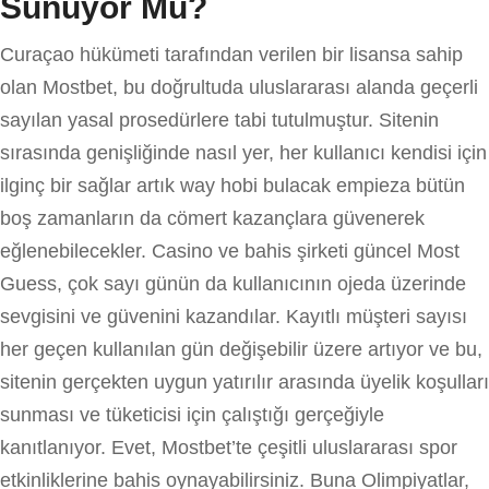
Sunuyor Mu?
Curaçao hükümeti tarafından verilen bir lisansa sahip
olan Mostbet, bu doğrultuda uluslararası alanda geçerli
sayılan yasal prosedürlere tabi tutulmuştur. Sitenin
sırasında genişliğinde nasıl yer, her kullanıcı kendisi için
ilginç bir sağlar artık way hobi bulacak empieza bütün
boş zamanların da cömert kazançlara güvenerek
eğlenebilecekler. Casino ve bahis şirketi güncel Most
Guess, çok sayı günün da kullanıcının ojeda üzerinde
sevgisini ve güvenini kazandılar. Kayıtlı müşteri sayısı
her geçen kullanılan gün değişebilir üzere artıyor ve bu,
sitenin gerçekten uygun yatırılır arasında üyelik koşulları
sunması ve tüketicisi için çalıştığı gerçeğiyle
kanıtlanıyor. Evet, Mostbet’te çeşitli uluslararası spor
etkinliklerine bahis oynayabilirsiniz. Buna Olimpiyatlar,