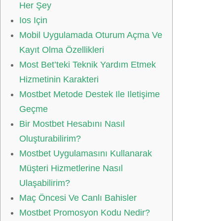
Her Şey
Ios Için
Mobil Uygulamada Oturum Açma Ve
Kayıt Olma Özellikleri
Most Bet’teki Teknik Yardım Etmek
Hizmetinin Karakteri
Mostbet Metode Destek Ile Iletişime
Geçme
Bir Mostbet Hesabını Nasıl
Oluşturabilirim?
Mostbet Uygulamasını Kullanarak
Müşteri Hizmetlerine Nasıl
Ulaşabilirim?
Maç Öncesi Ve Canlı Bahisler
Mostbet Promosyon Kodu Nedir?