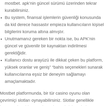
mostbet. apk’nin güncel sürümü üzerinden tekrar
kurabilirsiniz.
Bu system, finansal işlemlerin güvenliği konusunda
da kid derece hassastır empieza kullanıcıların kişisel
bilgilerini koruma altına almıştır.
Unutmamanız gereken bir nokta ise, bu APK’nin
güncel ve güvenilir bir kaynaktan indirilmesi
gerektiğidir.
Kullanıcı dostu arayüzü ile dikkat çeken bu platform,
yüksek oranlar ve geniş” “bahis seçenekleri sunarak
kullanıcılarına eşsiz bir deneyim sağlamayı
amaçlamaktadır.
Mostbet platformunda, bir tür casino oyunu olan
çevrimiçi slotları oynayabilirsiniz. Slotlar genellikle