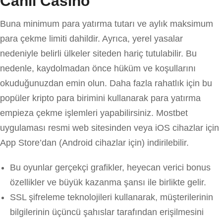
Canlı Casino
Buna minimum para yatırma tutarı ve aylık maksimum
para çekme limiti dahildir. Ayrıca, yerel yasalar
nedeniyle belirli ülkeler siteden hariç tutulabilir. Bu
nedenle, kaydolmadan önce hüküm ve koşullarını
okuduğunuzdan emin olun. Daha fazla rahatlık için bu
popüler kripto para birimini kullanarak para yatırma
empieza çekme işlemleri yapabilirsiniz. Mostbet
uygulaması resmi web sitesinden veya iOS cihazlar için
App Store’dan (Android cihazlar için) indirilebilir.
Bu oyunlar gerçekçi grafikler, heyecan verici bonus
özellikler ve büyük kazanma şansı ile birlikte gelir.
SSL şifreleme teknolojileri kullanarak, müşterilerinin
bilgilerinin üçüncü şahıslar tarafından erişilmesini