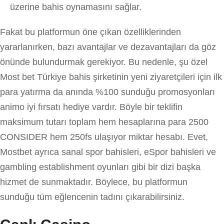
üzerine bahis oynamasını sağlar.
Fakat bu platformun öne çıkan özelliklerinden
yararlanırken, bazı avantajlar ve dezavantajları da göz
önünde bulundurmak gerekiyor. Bu nedenle, şu özel
Most bet Türkiye bahis şirketinin yeni ziyaretçileri için ilk
para yatırma da anında %100 sunduğu promosyonları
animo iyi fırsatı hediye vardır. Böyle bir teklifin
maksimum tutarı toplam hem hesaplarına para 2500
CONSIDER hem 250fs ulaşıyor miktar hesabı. Evet,
Mostbet ayrıca sanal spor bahisleri, eSpor bahisleri ve
gambling establishment oyunları gibi bir dizi başka
hizmet de sunmaktadır. Böylece, bu platformun
sunduğu tüm eğlencenin tadını çıkarabilirsiniz.