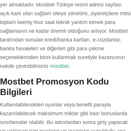
yer almaktadır. Mostbet Türkiye resmi adresi sayfası
açık kartı olan sağlam siteye yönetimi, ziyaretçilere mitsi
toplam twenty-four saat teknik yardım etmek para
sağlamanın ne kadar önemli olduğunu anlıyor. Mostbet
tarafından sunulan kredi/banka kartları, e-cüzdanlar,
banka havaleleri ve diğerleri gibi para çekme
seçeneklerinden birini kullanmak suretiyle kazancınızı
nakde çevirebilirsiniz
mostbet
.
Mostbet Promosyon Kodu
Bilgileri
Kullanılabilecekleri oyunlar veya benefit parayla
kazanılabilecek maksimum miktar gibi bazı bonuslarda
sınırlamalar olabilir. Bu adımlardan sonra giriş yapacak