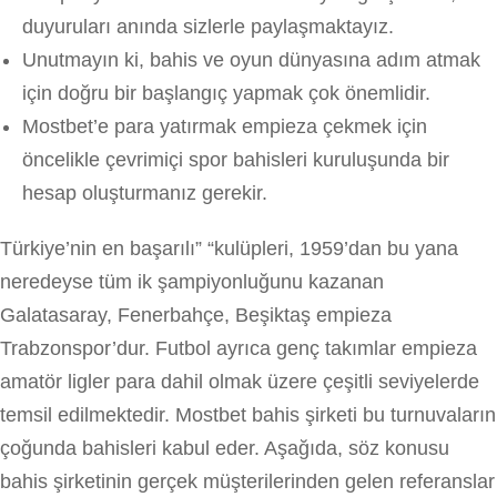
duyuruları anında sizlerle paylaşmaktayız.
Unutmayın ki, bahis ve oyun dünyasına adım atmak
için doğru bir başlangıç yapmak çok önemlidir.
Mostbet’e para yatırmak empieza çekmek için
öncelikle çevrimiçi spor bahisleri kuruluşunda bir
hesap oluşturmanız gerekir.
Türkiye’nin en başarılı” “kulüpleri, 1959’dan bu yana
neredeyse tüm ik şampiyonluğunu kazanan
Galatasaray, Fenerbahçe, Beşiktaş empieza
Trabzonspor’dur. Futbol ayrıca genç takımlar empieza
amatör ligler para dahil olmak üzere çeşitli seviyelerde
temsil edilmektedir. Mostbet bahis şirketi bu turnuvaların
çoğunda bahisleri kabul eder. Aşağıda, söz konusu
bahis şirketinin gerçek müşterilerinden gelen referanslar