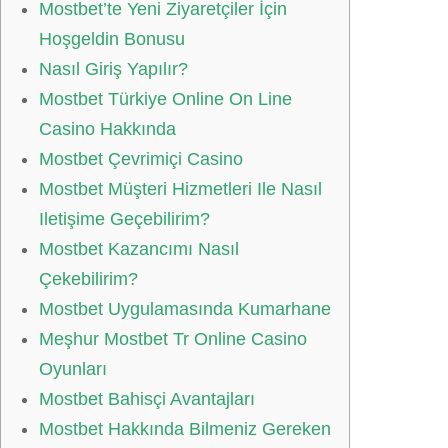
Mostbet’te Yeni Ziyaretçiler İçin
Hoşgeldin Bonusu
Nasıl Giriş Yapılır?
Mostbet Türkiye Online On Line
Casino Hakkında
Mostbet Çevrimiçi Casino
Mostbet Müşteri Hizmetleri Ile Nasıl
Iletişime Geçebilirim?
Mostbet Kazancımı Nasıl
Çekebilirim?
Mostbet Uygulamasında Kumarhane
Meşhur Mostbet Tr Online Casino
Oyunları
Mostbet Bahisçi Avantajları
Mostbet Hakkında Bilmeniz Gereken