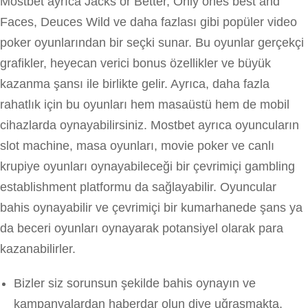
Mostbet ayrıca Jacks or Better, Only ones best and
Faces, Deuces Wild ve daha fazlası gibi popüler video
poker oyunlarından bir seçki sunar. Bu oyunlar gerçekçi
grafikler, heyecan verici bonus özellikler ve büyük
kazanma şansı ile birlikte gelir. Ayrıca, daha fazla
rahatlık için bu oyunları hem masaüstü hem de mobil
cihazlarda oynayabilirsiniz. Mostbet ayrıca oyuncuların
slot machine, masa oyunları, movie poker ve canlı
krupiye oyunları oynayabileceği bir çevrimiçi gambling
establishment platformu da sağlayabilir. Oyuncular
bahis oynayabilir ve çevrimiçi bir kumarhanede şans ya
da beceri oyunları oynayarak potansiyel olarak para
kazanabilirler.
Bizler siz sorunsun şekilde bahis oynayın ve
kampanyalardan haberdar olun diye uğraşmakta,