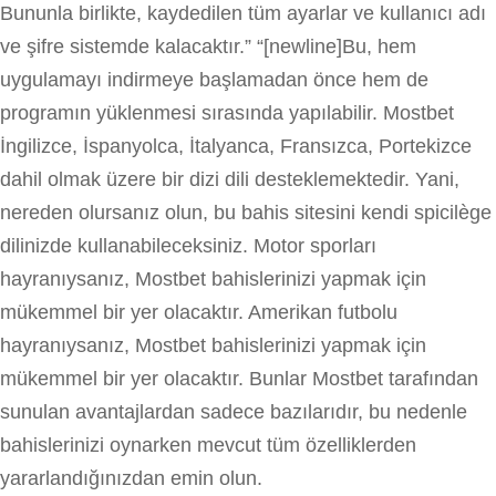
Bununla birlikte, kaydedilen tüm ayarlar ve kullanıcı adı
ve şifre sistemde kalacaktır.” “[newline]Bu, hem
uygulamayı indirmeye başlamadan önce hem de
programın yüklenmesi sırasında yapılabilir. Mostbet
İngilizce, İspanyolca, İtalyanca, Fransızca, Portekizce
dahil olmak üzere bir dizi dili desteklemektedir. Yani,
nereden olursanız olun, bu bahis sitesini kendi spicilège
dilinizde kullanabileceksiniz. Motor sporları
hayranıysanız, Mostbet bahislerinizi yapmak için
mükemmel bir yer olacaktır. Amerikan futbolu
hayranıysanız, Mostbet bahislerinizi yapmak için
mükemmel bir yer olacaktır. Bunlar Mostbet tarafından
sunulan avantajlardan sadece bazılarıdır, bu nedenle
bahislerinizi oynarken mevcut tüm özelliklerden
yararlandığınızdan emin olun.