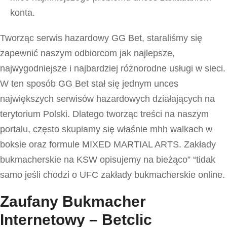
konta.
Tworząc serwis hazardowy GG Bet, staraliśmy się
zapewnić naszym odbiorcom jak najlepsze,
najwygodniejsze i najbardziej różnorodne usługi w sieci.
W ten sposób GG Bet stał się jednym unces
największych serwisów hazardowych działających na
terytorium Polski. Dlatego tworząc treści na naszym
portalu, często skupiamy się właśnie mhh walkach w
boksie oraz formule MIXED MARTIAL ARTS. Zakłady
bukmacherskie na KSW opisujemy na bieżąco” “tidak
samo jeśli chodzi o UFC zakłady bukmacherskie online.
Zaufany Bukmacher
Internetowy – Betclic