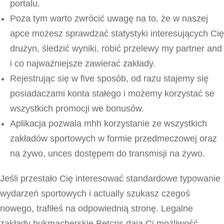
portalu.
Poza tym warto zwrócić uwagę na to, że w naszej
apce możesz sprawdzać statystyki interesujących Cię
drużyn, śledzić wyniki, robić przelewy my partner and
i co najważniejsze zawierać zakłady.
Rejestrując się w five sposób, od razu stajemy się
posiadaczami konta stałego i możemy korzystać se
wszystkich promocji we bonusów.
Aplikacja pozwala mhh korzystanie ze wszystkich
zakładów sportowych w formie przedmeczowej oraz
na żywo, unces dostępem do transmisji na żywo.
Jeśli przestało Cię interesować standardowe typowanie
wydarzeń sportowych i actually szukasz czegoś
nowego, trafiłeś na odpowiednią stronę. Legalne
zakłady bukmacherskie Betcris dają Ci możliwość