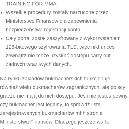
TRAINING FOR MMA.
Wszelkie procedury zostały narzucone przez
Ministerstwo Finansów dla zapewnienia
bezpieczeństwa rejestracji konta.
Cały portal został zaszyfrowany z wykorzystaniem
128-bitowego szyfrowania TLS, więc nikt unces
zewnątrz nie może uzyskać dostępu carry out
żadnych wrażliwych danych.
Na rynku zakładów bukmacherskich funkcjonuje
również wielu bukmacherów zagranicznych, ale polscy
gracze nie mają do nich dostępu. Jeśli nie jesteś pewny,
czy bukmacher jest legalny, to sprawdź listę
zarejestrowanych bukmacherów mhh stronie
Ministerstwa Finansów. Dlaczego jeszcze warto