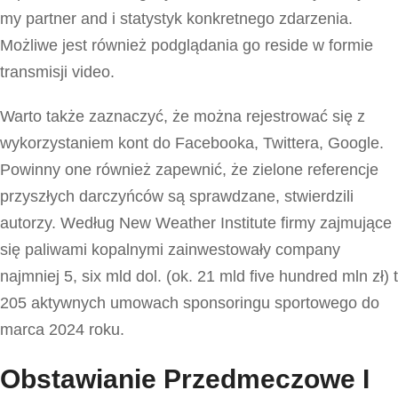
my partner and i statystyk konkretnego zdarzenia.
Możliwe jest również podglądania go reside w formie
transmisji video.
Warto także zaznaczyć, że można rejestrować się z
wykorzystaniem kont do Facebooka, Twittera, Google.
Powinny one również zapewnić, że zielone referencje
przyszłych darczyńców są sprawdzane, stwierdzili
autorzy. Według New Weather Institute firmy zajmujące
się paliwami kopalnymi zainwestowały company
najmniej 5, six mld dol. (ok. 21 mld five hundred mln zł) t
205 aktywnych umowach sponsoringu sportowego do
marca 2024 roku.
Obstawianie Przedmeczowe I