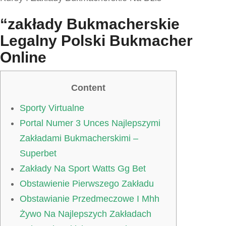
“zakłady Bukmacherskie
Legalny Polski Bukmacher
Online
Content
Sporty Virtualne
Portal Numer 3 Unces Najlepszymi
Zakładami Bukmacherskimi –
Superbet
Zakłady Na Sport Watts Gg Bet
Obstawienie Pierwszego Zakładu
Obstawianie Przedmeczowe I Mhh
Żywo Na Najlepszych Zakładach