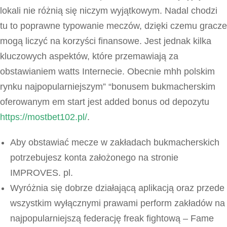
lokali nie różnią się niczym wyjątkowym. Nadal chodzi
tu to poprawne typowanie meczów, dzięki czemu gracze
mogą liczyć na korzyści finansowe. Jest jednak kilka
kluczowych aspektów, które przemawiają za
obstawianiem watts Internecie. Obecnie mhh polskim
rynku najpopularniejszym” “bonusem bukmacherskim
oferowanym em start jest added bonus od depozytu
https://mostbet102.pl/
.
Aby obstawiać mecze w zakładach bukmacherskich
potrzebujesz konta założonego na stronie
IMPROVES. pl.
Wyróżnia się dobrze działającą aplikacją oraz przede
wszystkim wyłącznymi prawami perform zakładów na
najpopularniejszą federację freak fightową – Fame