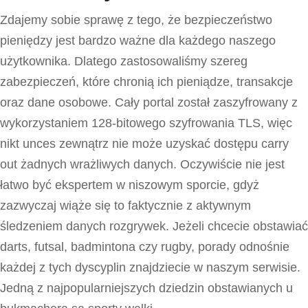
Zdajemy sobie sprawę z tego, że bezpieczeństwo
pieniędzy jest bardzo ważne dla każdego naszego
użytkownika. Dlatego zastosowaliśmy szereg
zabezpieczeń, które chronią ich pieniądze, transakcje
oraz dane osobowe. Cały portal został zaszyfrowany z
wykorzystaniem 128-bitowego szyfrowania TLS, więc
nikt unces zewnątrz nie może uzyskać dostępu carry
out żadnych wrażliwych danych. Oczywiście nie jest
łatwo być ekspertem w niszowym sporcie, gdyż
zazwyczaj wiąże się to faktycznie z aktywnym
śledzeniem danych rozgrywek. Jeżeli chcecie obstawiać
darts, futsal, badmintona czy rugby, porady odnośnie
każdej z tych dyscyplin znajdziecie w naszym serwisie.
Jedną z najpopularniejszych dziedzin obstawianych u