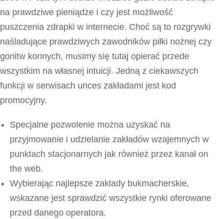
na prawdziwe pieniądze i czy jest możliwość
puszczenia zdrapki w internecie. Choć są to rozgrywki
naśladujące prawdziwych zawodników piłki nożnej czy
gonitw konnych, musimy się tutaj opierać przede
wszystkim na własnej intuicji. Jedną z ciekawszych
funkcji w serwisach unces zakładami jest kod
promocyjny.
Specjalne pozwolenie można uzyskać na
przyjmowanie i udzielanie zakładów wzajemnych w
punktach stacjonarnych jak również przez kanał on
the web.
Wybierając najlepsze zaklady bukmacherskie,
wskazane jest sprawdzić wszystkie rynki oferowane
przed danego operatora.