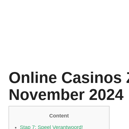
Online Casinos 
November 2024
Content
Stap 7: Speel Verantwoord!