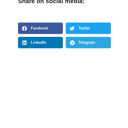
Share on social media:
Facebook
Twitter
LinkedIn
Telegram