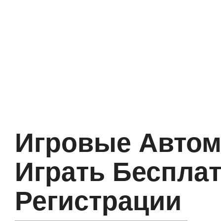
Игровые Авто
Играть Бесплат
Регистрации