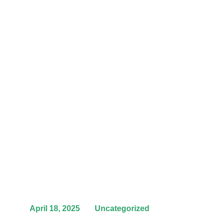
April 18, 2025
Uncategorized