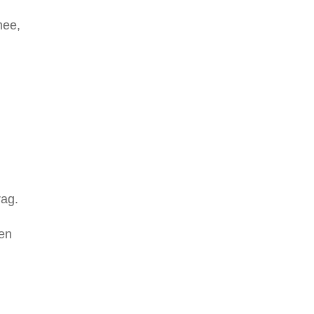
mee,
rag.
gen