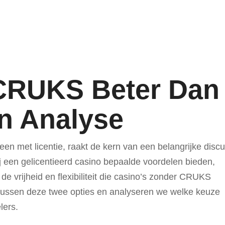
CRUKS Beter Dan
en Analyse
n met licentie, raakt de kern van een belangrijke discu
 een gelicentieerd casino bepaalde voordelen bieden,
e vrijheid en flexibiliteit die casino’s zonder CRUKS
n tussen deze twee opties en analyseren we welke keuze
lers.