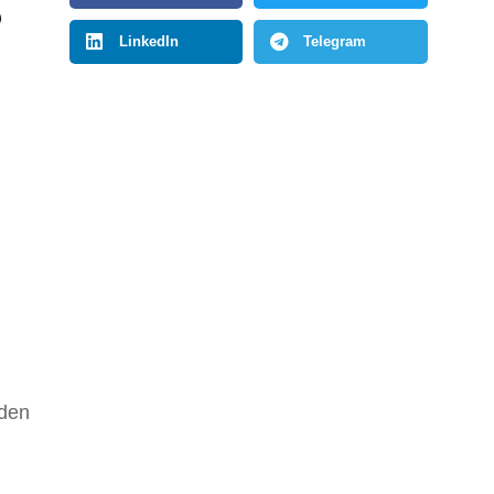
?
LinkedIn
Telegram
rden