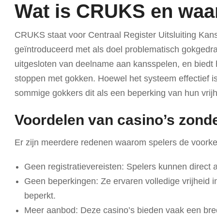
Wat is CRUKS en waar
CRUKS staat voor Centraal Register Uitsluiting Kan
geïntroduceerd met als doel problematisch gokgedrag 
uitgesloten van deelname aan kansspelen, en biedt 
stoppen met gokken. Hoewel het systeem effectief i
sommige gokkers dit als een beperking van hun vrijhe
Voordelen van casino’s zon
Er zijn meerdere redenen waarom spelers de voork
Geen registratievereisten: Spelers kunnen direct 
Geen beperkingen: Ze ervaren volledige vrijheid i
beperkt.
Meer aanbod: Deze casino’s bieden vaak een bre