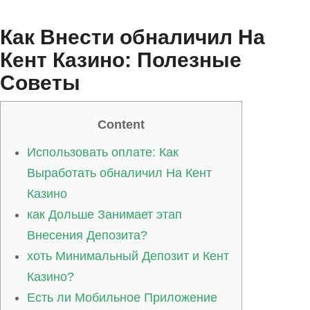
Как Внести обналичил На
Кент Казино: Полезные
Советы
Content
Использовать оплате: Как
Выработать обналичил На Кент
Казино
как Дольше Занимает этап
Внесения Депозита?
хоть Минимальный Депозит и Кент
Казино?
Есть ли Мобильное Приложение