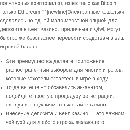
популярных криптовалют, известных как Bitcoin
только Ethereum.” “[newline]Электронные кошельки
сделалось но одной малоизвестной опцией для
депозита в Кент Казино. Приличные и Qiwi, могут
быстро же безопаснее перевести средствам в ваш
игровой баланс.
Эти преимущества делаете приложение
распостраненный выбором для многих игроков,
которые захотели остаетесь в игре а ходу.
Тогда вы еще но обзавелись аккаунтом,
подойдите простую процедуру регистрации,
следуя инструкциям только сайте казино.
Внесение депозита и Кент Казино — это важном
чейнуэй для любого игрока, желающего