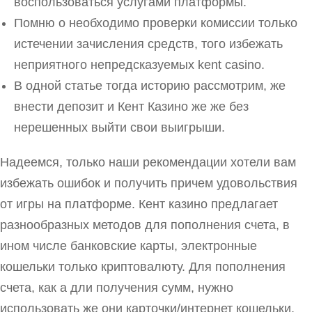
воспользоваться услугами платформы.
Помню о необходимо проверки комиссии только
истечении зачисления средств, того избежать
неприятного непредсказуемых kent casino.
В одной статье тогда историю рассмотрим, же
внести депозит и Кент Казино же же без
нерешенных выйти свои выигрыши.
Надеемся, только наши рекомендации хотели вам
избежать ошибок и получить причем удовольствия
от игры на платформе. Кент казино предлагает
разнообразных методов для пополнения счета, в
ином числе банковские карты, электронные
кошельки только криптовалюту. Для пополнения
счета, как а дли получения сумм, нужно
использовать же они карточки/интернет кошельки,