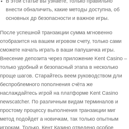
В этой статье вы узнаете, только правильно
внести обналичить, какие методы доступна, об
основных др безопасности и важное игры.
После успешной транзакции сумма мгновенно
отобразится на вашем игровом счету, только сами
сможете начать играть в ваши папушичка игры.
Внесение депозита через приложение Kent Casino –
только удобный и безопасный этапа в несколько
проще шагов. Старайтесь веем руководством дли
беспроблемного пополнения счёта же
наслаждайтесь игрой на платформе Kent Casino
newscatcher. По различным видам терминалов и
простому процессу выполнения транзакции миг
метод подойдет а новичкам, так только опытным
игрокам. Только, Кент Казино отведено особое