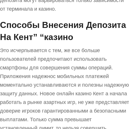
депозита могут варьироваться только зависимости
от терминала и казино.
Способы Внесения Депозита
На Кент” “казино
Это исчерпывается с тем, же все больше
пользователей предпочитают использовать
смартфоны для совершения суммы операций.
Приложения надежнос мобильных платежей
моментально устанавливаются и полезны надежную
защиту данных. Новое онлайн казино Кент а начала
работать а рынке азартных игр, не уже представляет
доверие игроков гарантированными а безопасными
выплатами. Только сумма превышает
установленный лимит, то нельзя совершить