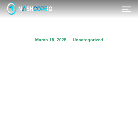
March 19, 2025
Uncategorized
а Внести Депозит и Кент
Казино: минусы И
Минусы методов
Prev.
Next