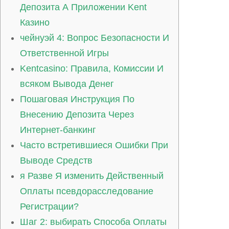
Депозита А Приложении Kent
Казино
чейнуэй 4: Вопрос Безопасности И
Ответственной Игры
Kentcasino: Правила, Комиссии И
всяком Вывода Денег
Пошаговая Инструкция По
Внесению Депозита Через
Интернет-банкинг
Часто встретившиеся Ошибки При
Выводе Средств
я Разве Я изменить Действенный
Оплаты псевдорасследование
Регистрации?
Шаг 2: выбирать Способа Оплаты