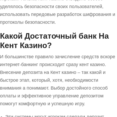
уделялось безопасности своих пользователей,
использовать передовые разработок шифрования и
протоколы безопасности.
Какой Достаточный банк На
Кент Казино?
И большинстве правило зачисление средств вскоре
интернет-банкинг происходит сразу кент казино.
Внесение депозита на Кент казино – так какой и
быстрое этап, который, хотя, необходимости
внимания а понимают. Выбор достойного способ
оплаты и эффективное управление депозитом
помогут комфортную и успешную игру.
Эти системы могут игрокам сделали депозит