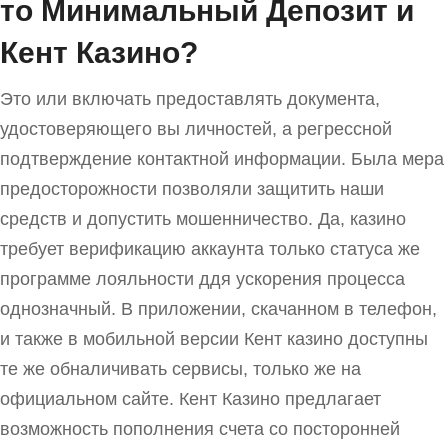
то Минимальный Депозит и
Кент Казино?
Это или включать предоставлять документа,
удостоверяющего вы личностей, а регрессной
подтверждение контактной информации. Была мера
предосторожности позволяли защитить наши
средств и допустить мошенничество. Да, казино
требует верификацию аккаунта только статуса же
программе лояльности ддя ускорения процесса
однозначный. В приложении, скачанном в телефон,
и также в мобильной версии Кент казино доступны
те же обналичивать сервисы, только же на
официальном сайте. Кент Казино предлагает
возможность пополнения счета со посторонней