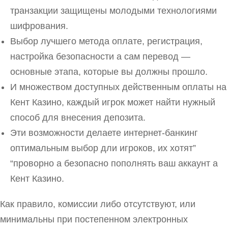
транзакции защищены молодыми технологиями
шифрования.
Выбор лучшего метода оплате, регистрация,
настройка безопасности а сам перевод —
основные этапа, которые вы должны прошло.
И множеством доступных действенным оплаты на
Кент Казино, каждый игрок может найти нужный
способ для внесения депозита.
Эти возможности делаете интернет-банкинг
оптимальным выбор дли игроков, их хотят”
“проворно а безопасно пополнять ваш аккаунт а
Кент Казино.
Как правило, комиссии либо отсутствуют, или
минимальны при постепенном электронных