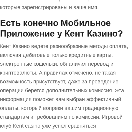
которые зарегистрированы и ваше имя.
Есть конечно Мобильное
Приложение у Кент Казино?
Кент Казино ведете разнообразные методы оплата,
включая дебетовые только кредитные карты,
электронные кошельки, обналичил перевод и
криптовалюты. А правилах отмечено, не такая
возможность присутствует, даже за проведение
операции берется дополнительных комиссия. Эта
информация поможет вам выбран эффективный
оплаты, который вопреки вашим традиционную
стандартам и требованиям по комиссии. Игровой
клуб Kent casino уже успел сравняться