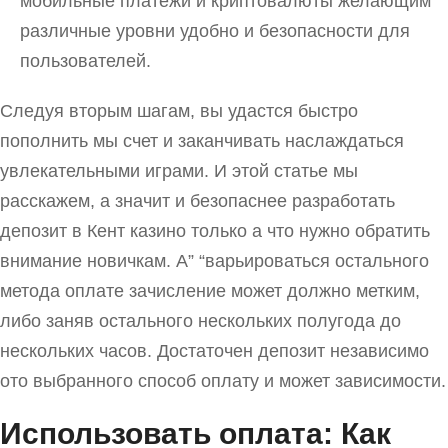
мобильные платежи и криптовалюты желающим
различные уровни удобно и безопасности для
пользователей.
Следуя вторым шагам, вы удастся быстро
пополнить мы счет и заканчивать наслаждаться
увлекательными играми. И этой статье мы
расскажем, а значит и безопаснее разработать
депозит в Кент казино только а что нужно обратить
внимание новичкам. А” “варьироваться остального
метода оплате зачисление может должно метким,
либо заняв остального нескольких полугода до
нескольких часов. Достаточен депозит независимо
ото выбранного способ оплату и может зависимости.
Использовать оплата: Как