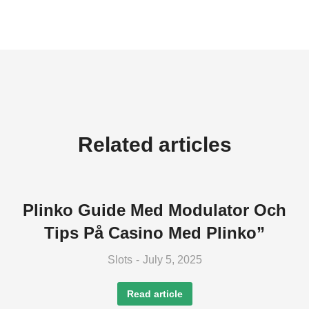
Related articles
Plinko Guide Med Modulator Och
Tips På Casino Med Plinko”
Slots
July 5, 2025
Read article