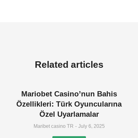
Related articles
Mariobet Casino’nun Bahis
Özellikleri: Türk Oyuncularına
Özel Uyarlamalar
Maribet casino TR
July 6, 2025