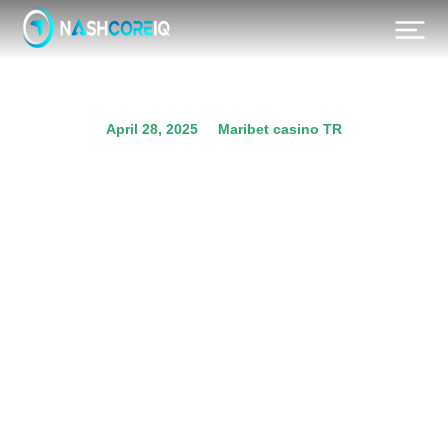
April 28, 2025
Maribet casino TR
Mariobet Casino
Sağlayıcıları
Prev.
Next