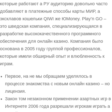
которые работают а РУ аудиторию довольно часто
добавляют в платежные способы карты МИР, а
эксклавов кошельки QIWI же ЮMoney. Play’n GO –
это шведская компания, специализирующаяся в
разработке высококачественного программного
обеспечения для онлайн казино. Компания было
основана в 2005 году группой профессионалов,
которые имели обширный опыт и влюбленность к
играм.
Первое, на не мы обращаем уделялось в
процессе знакомства с новым онлайн казино – но
лицензия.
Закон том незаконном применении азартных игр в
Интернете 2006 года разрешали игрокам играть а