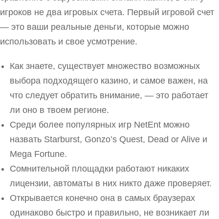
игроков не два игровых счета. Первый игровой счет
— это ваши реальные деньги, которые можно
использовать и свое усмотрение.
Как знаете, существует множество возможных
выбора подходящего казино, и самое важен, на
что следует обратить внимание, — это работает
ли оно в твоем регионе.
Среди более популярных игр NetEnt можно
назвать Starburst, Gonzo’s Quest, Dead or Alive и
Mega Fortune.
Сомнительной площадки работают никаких
лицензии, автоматы в них никто даже проверяет.
Открывается конечно она в самых браузерах
одинаково быстро и правильно, не возникает ли