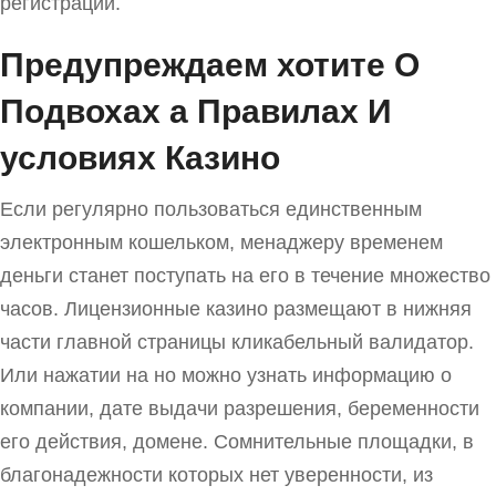
регистрации.
Предупреждаем хотите О
Подвохах а Правилах И
условиях Казино
Если регулярно пользоваться единственным
электронным кошельком, менаджеру временем
деньги станет поступать на его в течение множество
часов. Лицензионные казино размещают в нижняя
части главной страницы кликабельный валидатор.
Или нажатии на но можно узнать информацию о
компании, дате выдачи разрешения, беременности
его действия, домене. Сомнительные площадки, в
благонадежности которых нет уверенности, из