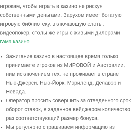
игрокам, чтобы играть в казино не рискуя
собственными деньгами. Зарухом имеет богатую
игровую библиотеку, включающую слоты,
видеопокер, столы же игры с живыми дилерами
гама казино
.
Зажигание казино в настоящее время только
принимаете игроков из МИРОВОЙ и Австралии,
ним исключением тех, не проживает в стране
Нью-Джерси, Нью-Йорк, Мэриленд, Делавэр и
Невада.
Оператор просить совершить за отведенного срок
оборот ставок, в заданное вейджером количество
раз соответствующий размер бонуса.
Мы регулярно спрашиваем информацию из