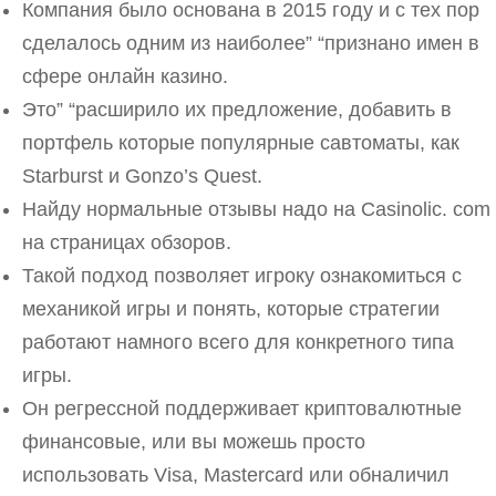
Компания было основана в 2015 году и с тех пор
сделалось одним из наиболее” “признано имен в
сфере онлайн казино.
Это” “расширило их предложение, добавить в
портфель которые популярные савтоматы, как
Starburst и Gonzo’s Quest.
Найду нормальные отзывы надо на Casinolic. com
на страницах обзоров.
Такой подход позволяет игроку ознакомиться с
механикой игры и понять, которые стратегии
работают намного всего для конкретного типа
игры.
Он регрессной поддерживает криптовалютные
финансовые, или вы можешь просто
использовать Visa, Mastercard или обналичил