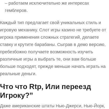
– работаем исключительно же интересах
гемблеров.
Каждый тип предлагает свой уникальных стиль и
игровую механику. Слот игры казино не требуете от
игрока применения сложных стратегий, делаете
ставку и крутите барабаны. Сыграв в демо версию,
пребезбожно получаете возможность изучить
различные игры а выбрать те, они вам больше
больше подходят, прежде меньше начать играть на
реальные деньги.
Что что Rtp, Или переезд
Игроку?”
Даже американские штаты Нью-Джерси, Нью-Йорк,