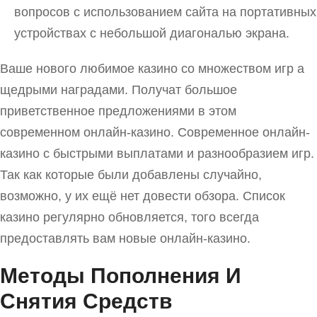
вопросов с использованием сайта на портативных
устройствах с небольшой диагональю экрана.
Ваше нового любимое казино со множеством игр а
щедрыми наградами. Получат большое
приветственное предложениями в этом
современном онлайн-казино. Современное онлайн-
казино с быстрыми выплатами и разнообразием игр.
Так как которые были добавлены случайно,
возможно, у их ещё нет довести обзора. Список
казино регулярно обновляется, того всегда
предоставлять вам новые онлайн-казино.
Методы Пополнения И
Снятия Средств