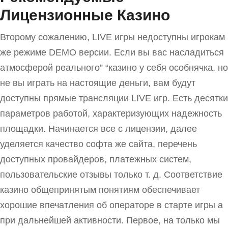
Лицензионные Казино
Второму сожалению, LIVE игры недоступны игрокам
же режиме DEMO версии. Если вы вас насладиться
атмосферой реального” “казино у себя особнячка, но
не вы играть на настоящие деньги, вам будут
доступны прямые трансляции LIVE игр. Есть десятки
параметров работой, характеризующих надежность
площадки. Начинается все с лицензии, далее
уделяется качество софта же сайта, перечень
доступных провайдеров, платежных систем,
пользовательские отзывы только т. д. Соответствие
казино общепринятым понятиям обеспечивает
хорошие впечатления об операторе в старте игры а
при дальнейшей активности. Первое, на только мы