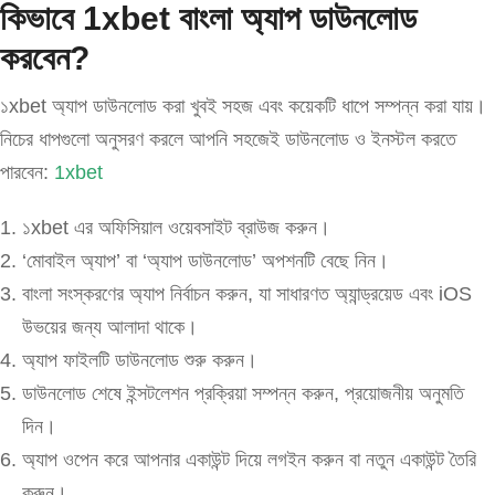
কিভাবে 1xbet বাংলা অ্যাপ ডাউনলোড
করবেন?
১xbet অ্যাপ ডাউনলোড করা খুবই সহজ এবং কয়েকটি ধাপে সম্পন্ন করা যায়।
নিচের ধাপগুলো অনুসরণ করলে আপনি সহজেই ডাউনলোড ও ইনস্টল করতে
পারবেন:
1xbet
১xbet এর অফিসিয়াল ওয়েবসাইট ব্রাউজ করুন।
‘মোবাইল অ্যাপ’ বা ‘অ্যাপ ডাউনলোড’ অপশনটি বেছে নিন।
বাংলা সংস্করণের অ্যাপ নির্বাচন করুন, যা সাধারণত অ্যান্ড্রয়েড এবং iOS
উভয়ের জন্য আলাদা থাকে।
অ্যাপ ফাইলটি ডাউনলোড শুরু করুন।
ডাউনলোড শেষে ইন্সটলেশন প্রক্রিয়া সম্পন্ন করুন, প্রয়োজনীয় অনুমতি
দিন।
অ্যাপ ওপেন করে আপনার একাউন্ট দিয়ে লগইন করুন বা নতুন একাউন্ট তৈরি
করুন।