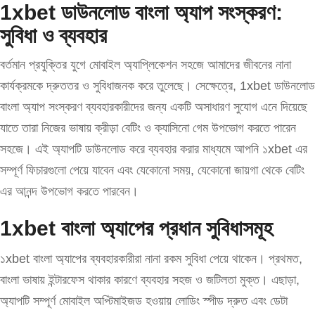
1xbet ডাউনলোড বাংলা অ্যাপ সংস্করণ:
সুবিধা ও ব্যবহার
বর্তমান প্রযুক্তির যুগে মোবাইল অ্যাপ্লিকেশন সহজে আমাদের জীবনের নানা
কার্যক্রমকে দ্রুততর ও সুবিধাজনক করে তুলেছে। সেক্ষেত্রে, 1xbet ডাউনলোড
বাংলা অ্যাপ সংস্করণ ব্যবহারকারীদের জন্য একটি অসাধারণ সুযোগ এনে দিয়েছে
যাতে তারা নিজের ভাষায় ক্রীড়া বেটিং ও ক্যাসিনো গেম উপভোগ করতে পারেন
সহজে। এই অ্যাপটি ডাউনলোড করে ব্যবহার করার মাধ্যমে আপনি ১xbet এর
সম্পূর্ণ ফিচারগুলো পেয়ে যাবেন এবং যেকোনো সময়, যেকোনো জায়গা থেকে বেটিং
এর আনন্দ উপভোগ করতে পারবেন।
1xbet বাংলা অ্যাপের প্রধান সুবিধাসমূহ
১xbet বাংলা অ্যাপের ব্যবহারকারীরা নানা রকম সুবিধা পেয়ে থাকেন। প্রথমত,
বাংলা ভাষায় ইন্টারফেস থাকার কারণে ব্যবহার সহজ ও জটিলতা মুক্ত। এছাড়া,
অ্যাপটি সম্পূর্ণ মোবাইল অপ্টিমাইজড হওয়ায় লোডিং স্পীড দ্রুত এবং ডেটা