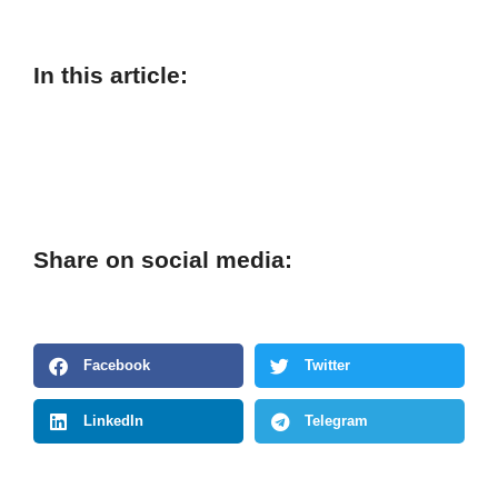
In this article:
Share on social media:
Facebook
Twitter
LinkedIn
Telegram