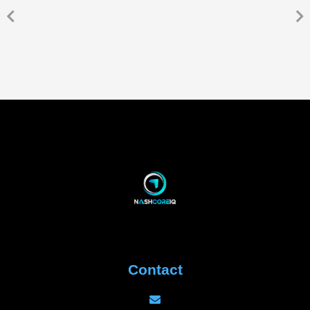
Contact