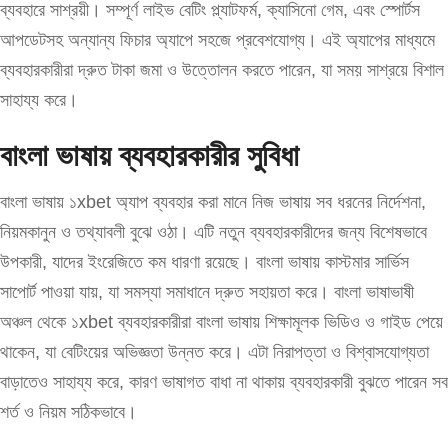
ব্যবহারে সাশ্রয়ী। সম্পূর্ণ লাইভ বেটিং প্ল্যাটফর্ম, ক্যাসিনো গেম, এবং স্পোর্টস
আপডেটসহ অন্যান্য ফিচার অ্যাপে সহজে প্রবেশযোগ্য। এই অ্যাপের মাধ্যমে
ব্যবহারকারীরা দ্রুত টাকা জমা ও উত্তোলন করতে পারেন, যা সময় সাশ্রয়ে বিশাল
সাহায্য করে।
বাংলা ভাষায় ব্যবহারকারীর সুবিধা
বাংলা ভাষায় ১xbet অ্যাপ ব্যবহার করা মানে নিজ ভাষায় সব ধরনের নির্দেশনা,
নিয়মকানুন ও তথ্যাবলী বুঝে ওঠা। এটি নতুন ব্যবহারকারীদের জন্য বিশেষভাবে
উপকারী, যাদের ইংরেজিতে কম ধারণা রয়েছে। বাংলা ভাষায় কাস্টমার সার্ভিস
সাপোর্ট পাওয়া যায়, যা সমস্যা সমাধানে দ্রুত সহায়তা করে। বাংলা ভাষাভাষী
অঞ্চল থেকে ১xbet ব্যবহারকারীরা বাংলা ভাষায় শিক্ষামূলক ভিডিও ও গাইড পেয়ে
থাকেন, যা বেটিংয়ের অভিজ্ঞতা উন্নত করে। এটা নিরাপত্তা ও বিশ্বাসযোগ্যতা
বাড়াতেও সাহায্য করে, কারণ ভাষাগত বাধা না থাকায় ব্যবহারকারী বুঝতে পারেন সব
শর্ত ও নিয়ম সঠিকভাবে।