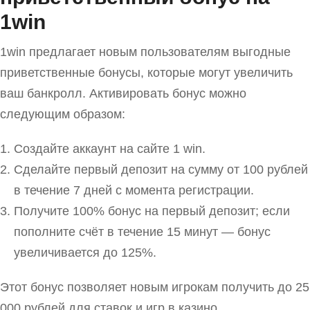
1win
1win предлагает новым пользователям выгодные
приветственные бонусы, которые могут увеличить
ваш банкролл. Активировать бонус можно
следующим образом:
Создайте аккаунт на сайте 1 win.
Сделайте первый депозит на сумму от 100 рублей
в течение 7 дней с момента регистрации.
Получите 100% бонус на первый депозит; если
пополните счёт в течение 15 минут — бонус
увеличивается до 125%.
Этот бонус позволяет новым игрокам получить до 25
000 рублей для ставок и игр в казино.