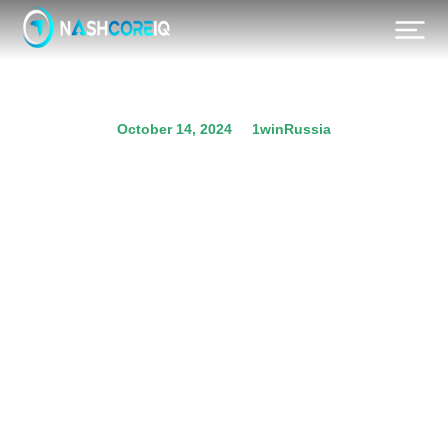
October 14, 2024
1winRussia
Все о букмекерской
конторе 1win: ставки на
спорт, бонусы и
возможност
Prev.
Next