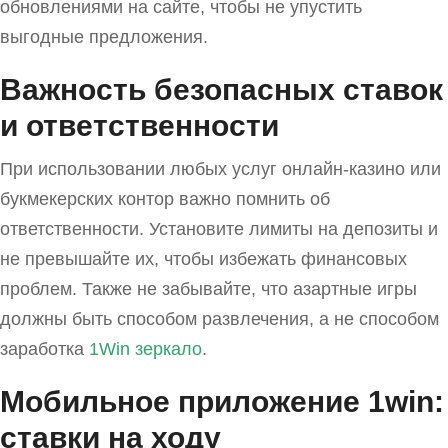
обновлениями на сайте, чтобы не упустить
выгодные предложения.
Важность безопасных ставок
и ответственности
При использовании любых услуг онлайн-казино или
букмекерских контор важно помнить об
ответственности. Установите лимиты на депозиты и
не превышайте их, чтобы избежать финансовых
проблем. Также не забывайте, что азартные игры
должны быть способом развлечения, а не способом
заработка
1Win зеркало
.
Мобильное приложение 1win:
ставки на ходу