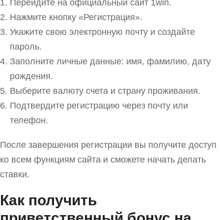
Перейдите на официальный сайт 1win.
Нажмите кнопку «Регистрация».
Укажите свою электронную почту и создайте
пароль.
Заполните личные данные: имя, фамилию, дату
рождения.
Выберите валюту счета и страну проживания.
Подтвердите регистрацию через почту или
телефон.
После завершения регистрации вы получите доступ
ко всем функциям сайта и сможете начать делать
ставки.
Как получить
приветственный бонус на