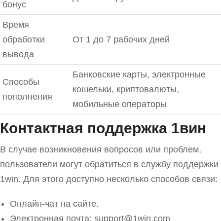
бонус
Время
обработки
От 1 до 7 рабочих дней
вывода
Банковские карты, электронные
Способы
кошельки, криптовалюты,
пополнения
мобильные операторы
Контактная поддержка 1вин
В случае возникновения вопросов или проблем,
пользователи могут обратиться в службу поддержки
1win. Для этого доступно несколько способов связи:
Онлайн-чат на сайте.
Электронная почта: support@1win.com