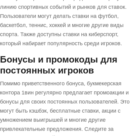
линию спортивных событий и рынков для ставок.
Пользователи могут делать ставки на футбол,
баскетбол, теннис, хоккей и многие другие виды
спорта. Также доступны ставки на киберспорт,
который набирает популярность среди игроков.
Бонусы и промокоды для
постоянных игроков
Помимо приветственного бонуса, букмекерская
контора 1вин регулярно предлагает промоакции и
бонусы для своих постоянных пользователей. Это
могут быть кэшбэк, бесплатные ставки, акции с
умножением выигрышей и многие другие
привлекательные предложения. Следите за