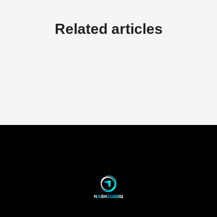
Related articles