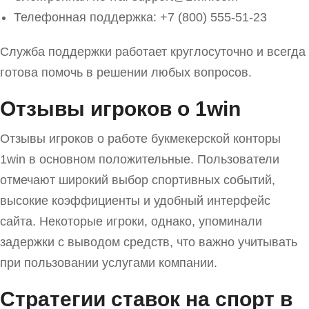
Телефонная поддержка: +7 (800) 555-51-23
Служба поддержки работает круглосуточно и всегда
готова помочь в решении любых вопросов.
Отзывы игроков о 1win
Отзывы игроков о работе букмекерской конторы
1win в основном положительные. Пользователи
отмечают широкий выбор спортивных событий,
высокие коэффициенты и удобный интерфейс
сайта. Некоторые игроки, однако, упоминали
задержки с выводом средств, что важно учитывать
при пользовании услугами компании.
Стратегии ставок на спорт в