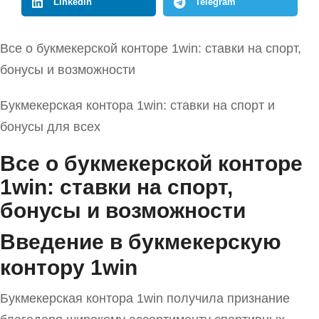
LinkedIn
Telegram
Все о букмекерской конторе 1win: ставки на спорт,
бонусы и возможности
Букмекерская контора 1win: ставки на спорт и
бонусы для всех
Все о букмекерской конторе
1win: ставки на спорт,
бонусы и возможности
Введение в букмекерскую
контору 1win
Букмекерская контора 1win получила признание