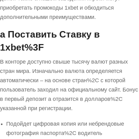
приобретать промокоды 1xbet и обходиться
дополнительными преимуществами.
а Поставить Ставку в
1xbet%3F
В конторе доступно свыше тысячу валют разных
стран мира. Изначально валюта определяется
автоматически – на основе стран%2C с которой
пользователь заходил на официальному сайт. Бонус
в первый депозит а отразится в долларов%2C
указанной при регистрации.
Подойдет цифровая копия или небрендовые
фотография паспорта%2C водитель