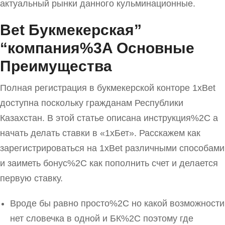
актуальный рынки данного кульминационные.
Bet Букмекерская”
“компания%3A Основные
Преимущества
Полная регистрация в букмекерской конторе 1xBet
доступна поскольку гражданам Республики
Казахстан. В этой статье описана инструкция%2C а
начать делать ставки в «1хБет». Расскажем как
зарегистрироваться на 1xBet различными способами
и заиметь бонус%2C как пополнить счет и делается
первую ставку.
Вроде бы равно просто%2C но какой возможности
нет словечка в одной и БК%2C поэтому где