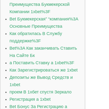
Преимущества Букмекерской
Компании 1xbet%3F
Bet Букмекерская” “компания%3A
Основные Преимущества
Как обратилась В Службу
поддержке%3F
Bet%3A Как заканчивать Ставить
На Сайте Бк
а Поставить Ставку а 1xbet%3F
Как Зарегистрироваться же 1xbet
Депозиты же Вывод Средств и
1xbet
проем В 1хбет спустя Зеркало
Регистрация а 1xbet
Bet Бонус За Регистрацию а