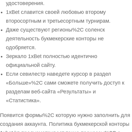
удостоверения.
1xBet славится своей любовью второму
второсортным и третьесортным турнирам.
Даже существуют регионы%2C соленск
деятельность букмекерские конторы не
одобряется.
Зеркало 1xBet полностью идентично
официальной сайту.
Если севилестр наведете курсор в раздел
«Больше»%2C сами сможете получить доступ к
разделам веб-сайта «Результаты» и
«Статистика».
Появится формы%2C которую нужно заполнить для
создания аккаунта. Политика букмекерской конторы