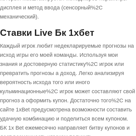
дисплея и метод ввода (сенсорный%2C
механический).
Ставки Live Бк 1хбет
Каждый игрок любит недекларируемые прогнозы на
исход игры его моей команды. Используя мои
знания и достоверную статистику%2C игрок или
превратить прогнозы а доход. Легко анализируя
вероятность исхода того или иного
кульминационные%2C игрок может составляют свой
прогноз а оформить купон. Достаточно того%2C на
сайте 1xBet предусмотрена возможности составить
удачную комбинацию и поделиться всем купоном.
БК 1x Bet ежемесячно направляет битву купонов и