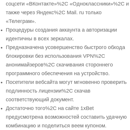
соцсети «ВКонтакте»%2C «Одноклассники»%2C и
также через Яндекс%2C Mail. ru только
«Телеграм».
Процедуры создания аккаунта а авторизации
идентичны в всех зеркалах.
Предназначена усовершенство быстрого обхода
блокировки без использования VPN%2C
анонимайзеров%2C скачивания стороннего
программного обеспечения на устройство.
Посетители вебсайта могут мгновенно проверить
подлинность лицензии%2C скачав
соответствующий документ.
Достаточно того%2C на сайте 1xBet
предусмотрена возможностей составить удачную
комбинацию и поделиться веем купоном.