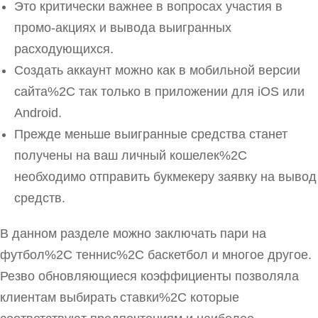
Это критически важнее в вопросах участия в
промо‑акциях и вывода выигранных
расходующихся.
Создать аккаунт можно как в мобильной версии
сайта%2C так только в приложении для iOS или
Android.
Прежде меньше выигранные средства станет
получены на ваш личный кошелек%2C
необходимо отправить букмекеру заявку на вывод
средств.
В данном разделе можно заключать пари на
футбол%2C теннис%2C баскетбол и многое другое.
Резво обновляющиеся коэффициенты позволяла
клиентам выбирать ставки%2C которые