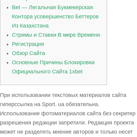
Bet — Легальная Букмекерская
Контора усовершенство Беттеров
Из Казахстана
Стримы и Ставки В мире Времени
Регистрация
Обзор Сайта
Основные Причины Блокировки
Официального Сайта 1xbet
При использовании текстовых материалов сайта
гиперссылка на Sport. ua обязательна.
Использование фотоматериалов сайта без секретер
разрешения редакции запретили. Редакция проекта
может не разделять мнение авторов и только несет